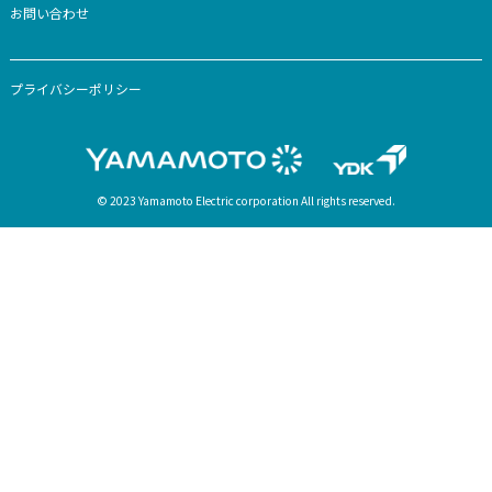
-カスタマー登録
-取扱説明書・カタログダウンロード
-よくあるご質問
-お問い合わせ
法人のお客様
法人様向けトップ
業務用モータ
会社情報
あいさつ
山本電気の歴史
品質⽅針