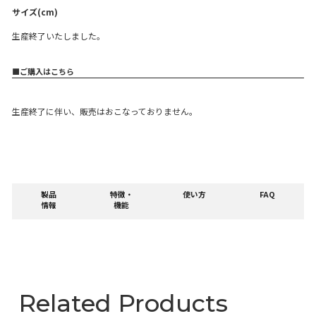
【生産終了】YE-RC41
サイズ(cm)
生産終了いたしました。
■ご購入はこちら
生産終了に伴い、販売はおこなっておりません。
製品
特徴・
使い方
F
情報
機能