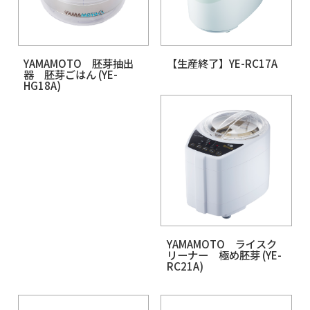
MICHIBA ライスクリーナ
五穀米精米スクリー
ー 匠味米 (MB-RC52)
(YE-GS31)
YAMAMOTO 胚芽抽出
【生産終了】YE-RC1
器 胚芽ごはん (YE-
HG18A)