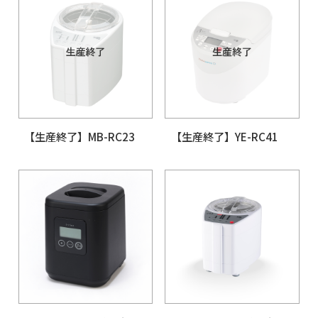
YAMAMOTO ライ
リーナー 極め胚芽 (
RC21A)