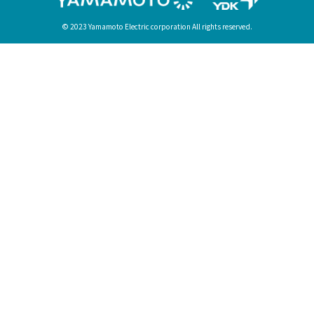
法人のお客様
法人様向けトッ
業務用モータ
会社情報
あいさつ
山本電気の歴史
品質⽅針
採用情報
お問い合わせ