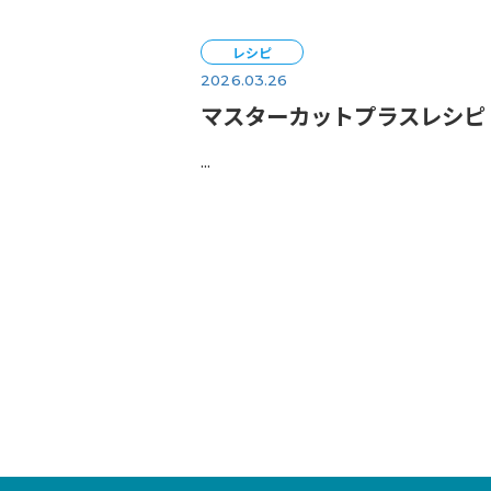
インタビュー
2026.04.22
vol.15「ゴールデ
5 月の年中行事は、毎年4
節 句とも言われるこどもの
ゴールデンウィークの過ごし方は
レシピ
2026.03.26
マスターカットプラ