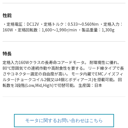
性能
・定格電圧：DC12V ・定格トルク：0.533～0.560Nm ・定格入力：
160W ・定格回転数：1,600～1,990r/min ・製品重量：1,300g
特長
定格入力160Wクラスの長寿命コアードモータ。 耐環境性に優れ、
80℃雰囲気での連続作動や高耐食性を要する。 リード線タイプで長
さやコネクター選定の自由度が高い。 モータ内蔵でEMCノイズフィ
ルター(チョークコイル2個又は4個とボディアース)を搭載可能。 回
転数を3段階(Low,Mid,High)で切替可能。 生産国：日本
モータに関するお問い合わせはこちら