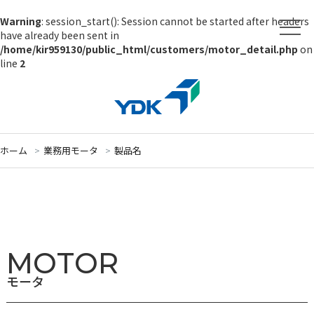
Warning
: session_start(): Session cannot be started after headers
have already been sent in
/home/kir959130/public_html/customers/motor_detail.php
on
line
2
ホーム
業務用モータ
製品名
MOTOR
モータ