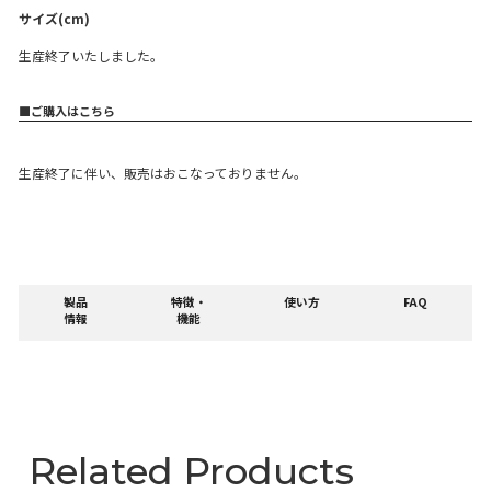
【生産終了】YE-RC41
サイズ(cm)
生産終了いたしました。
■ご購入はこちら
生産終了に伴い、販売はおこなっておりません。
製品
特徴・
使い方
F
情報
機能