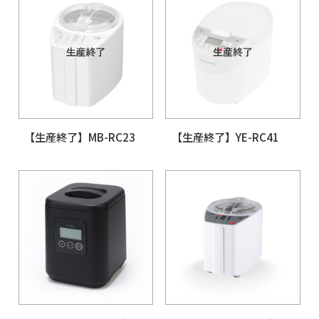
YAMAMOTO ライ
リーナー 極め胚芽 (
RC21A)