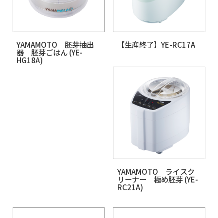
MICHIBA ライスクリーナ
五穀米精米スクリー
ー 匠味米 (MB-RC52)
(YE-GS31)
YAMAMOTO 胚芽抽出
【生産終了】YE-RC1
器 胚芽ごはん (YE-
HG18A)