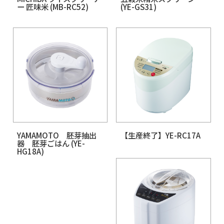
MICHIBA ライスクリーナ
五穀米精米スクリー
ー 匠味米 (MB-RC52)
(YE-GS31)