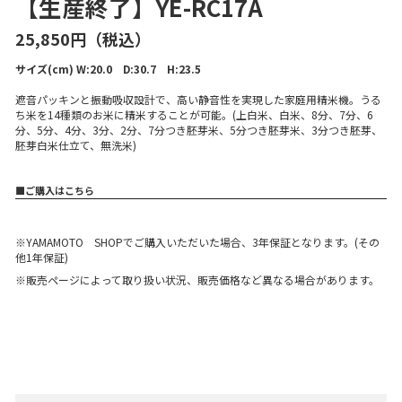
【生産終了】YE-RC17A
25,850円（税込）
サイズ(cm) W:20.0 D:30.7 H:23.5
遮音パッキンと振動吸収設計で、高い静音性を実現した家庭用精米
ち米を14種類のお米に精米することが可能。(上白米、白米、8分、
分、5分、4分、3分、2分、7分つき胚芽米、5分つき胚芽米、3分
胚芽白米仕立て、無洗米)
■ご購入はこちら
※YAMAMOTO SHOPでご購入いただいた場合、3年保証となりま
他1年保証)
※販売ページによって取り扱い状況、販売価格など異なる場合があ