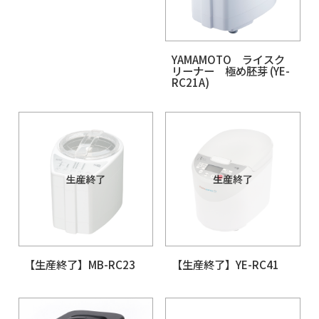
YAMAMOTO 胚芽抽出
【生産終了】YE-RC1
器 胚芽ごはん (YE-
HG18A)
YAMAMOTO ライ
リーナー 極め胚芽 (