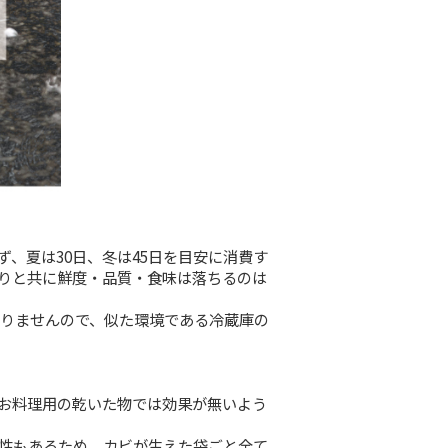
物のそばには置かず、夏は30日、冬は45日を目安に消
で、季節の移り変わりと共に鮮度・品質・食味は落ちる