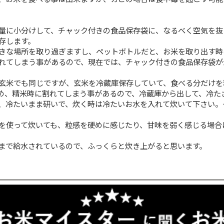
通じて15度以下の低温保管が最適なのですが、ご家庭で
います。
が繁殖しやすく、湿度が70％以上でカビが生えやすくな
していましたが、エアコンの普及により、一年を通して虫
虫よけになるとも言われていますが、唐辛子とニンニクは
去する事で、お米を食べる事は出来ますが、カビの場合は
毎回炊く量に小分けして、チャック付きの食品保存袋に
うにして保存します。
野菜室で大きな場所を取り過ぎますし、ペットボトルだと
入ったり割れてしまう事があるので、現在では、チャック
白米でも玄米でも同じですが、玄米を冷蔵庫保存してい
っているため、精米時に割れてしまう事があるので、冷蔵
温に戻さず、冷たいまま研いで、炊く時は冷たいお水を入