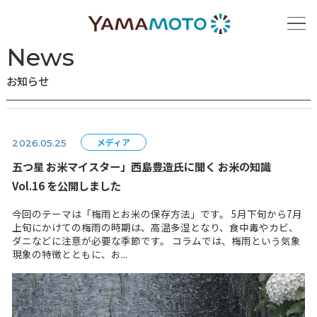
ホーム
お知らせ
News
お知らせ
メディア
2026.05.25
五つ星 お米マイスター」西島豊造氏に聞く お米の知
Vol.16 を公開しました
今回のテーマは「梅雨とお米の保存方法」です。 5月下旬
上旬にかけての梅雨の時期は、高温多湿となり、食中毒や
ダニなどに注意が必要な季節です。 コラムでは、梅雨と
現象の特徴とともに、お...