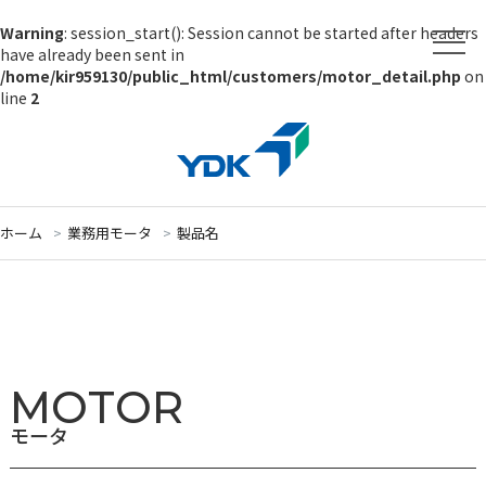
Warning
: session_start(): Session cannot be started after headers
have already been sent in
/home/kir959130/public_html/customers/motor_detail.php
on
line
2
ホーム
業務用モータ
製品名
MOTOR
モータ