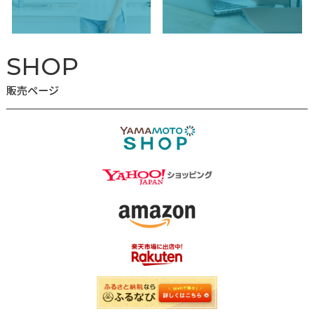
お知らせ
2026.07.24
Master Cut＋(マスターカットプラス)のレシピを更新
た
メディア
2026.07.23
「五つ星 お米マイスター」西島豊造氏に聞く お米の知
Vol.18 を公開しました
詳しく見る
SUPPORT
お客様サポート