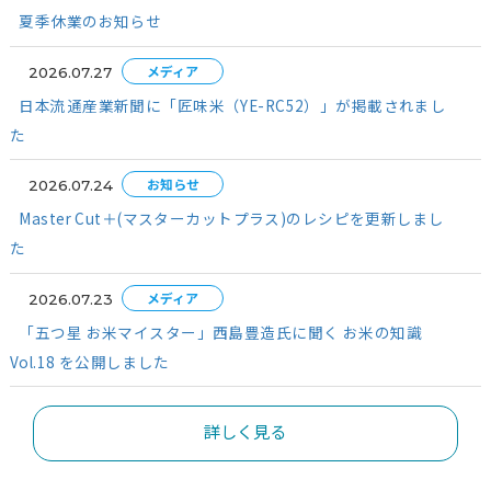
糖・酒などから作ったタレをさっとかけ、その上に、タレを塗り
焼き上げた鰻の蒲焼きを乗せる料理です。お好みで山椒・七味・
椒などを振ったり、万能ねぎ・三つ葉・おろし山葵・刻み海苔・
茗荷などを添えたりして楽しみます。つまり、うな重のおいしさ
鰻そのものだけでなく、白飯のおいしさや特徴も大切だというこ
す。もう20年以上前になりますが、マスメディアから「究極のう
2026.06.26
作るために、全国からお米を探してほしい」と依頼されたことが
す。その時の条件は、 「うな重の器に白飯を入れてタレをかけた
レシピ
器の底までタレが流れ落ちず、一粒ごとに適度にタレを吸い込む
さらに、箸で鰻と白飯を一緒に持ち上げても零れ落ちない粘りが
マスターカットプラスレシピ
がら、米粒には適度な張りと弾力があること。厚みのある鰻を乗
米粒が潰れず、米粒同士の間にわずかな隙間が残り、白飯として
ない甘さがあること」でした。当時は、コシヒカリ・ササニシキ
たこまちの3大品種が人気の時代でした。 ほかの品種では条件に
が見つからなかったことから、最終的には、ある産地の硬めに炊
るコシヒカリを推薦した記憶があります。ですが実際に、自分が
READ
していたのは、炊き上がりに甘みと粒感のあるコシヒカリと、切
く弾力のあるあきたこまちを中心にした、4品種のブレンド米で
食での評価も良かったのですが、「説明が難しくなる」という理
下されてしまいました（笑）。最近では、ふるさと納税やお取り
詳しく見る
どで、希少な鰻を手に入れやすくなりました。 そのため、ご家庭
重を楽しむ機会も増え、うな重に合うお米を探す方も多くなって
す。とはいえ、普段から食べ慣れているお米や、炊き慣れている
使いたいと思う方も多いでしょう。 そこで、その場合の対処方法