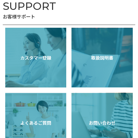
NEWS
えします。まずは、お米を研いだ後、ザル上げや浸水をせず、す
を始めること。次に、普段のご飯がやわらかいと感じる場合は、
ニュース
の水加減を少し控えめにしてください。 また、炊飯器の炊き分け
を「もっちり」や「普通」ではなく、「あっさり」や「寿司米」
するのもおすすめです。炊飯器の場合は、炊き上がった時点で蒸
終わっているため、すぐに蓋を開け、ふんわりとご飯をほぐして
い。土鍋などで炊く場合は、蒸らし時間を13分程度にし、蒸らし
お知らせ
2026.08.04
いことがポイントです。また、家庭用精米機をお持ちであれば、
はなく「8分つきモード」に変更してみてください。とはいえ、
Joshin店舗で家庭用精米機「i-rice」の取り扱いを開始
ですので、いきなり本番で試すのは少しハードルが高いかもしれ
た
ん。 まずは親子丼など、身近な丼物で試してみて、問題がないことを確
認してから、ぜひおいしいうな重を楽しんでください。
お知らせ
2026.07.31
夏季休業のお知らせ
メディア
2026.07.27
日本流通産業新聞に「匠味米（YE-RC52）」が掲載さ
た