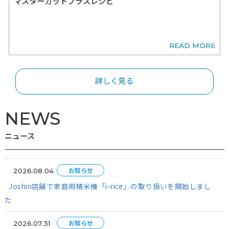
2026.07.23
インタビュー
Vol.18「土用の丑の日」
今年の夏の土用の丑の日は、7月26日です。土用の丑の日とは、
前約18日間の「土用」の期間中に巡ってくる、十二支の「丑の日
とです。鰻を食べる習慣は、江戸時代後期に始まったといわれて
もともと丑の日には、「う」の付くものを食べる風習があり、古
やうどんなどが食べられていました。そこに、夏場に鰻が売れず
READ
いた鰻屋から相談を受けた、 “日本のレオナルド・ダ・ヴィンチ”
される平賀源内が、「本日丑の日」と書いた張り紙を出したこと
り、という説が有力だそうです。江戸時代は「うな丼」が主流だ
うですが、明治時代になると、冷めにくく出前に適した重箱が使
ようになり、「うな重」が広まったといわれています。東西での
の大きな違いは、調理方法です。 関東は「背開き・蒸す・身が柔
ふっくら」という特徴があります。 一方、関西は「腹開き・蒸さ
焼き・皮は直火でパリッと香ばしい」という違いがあります。そ
な重は、重箱の中にふっくらと盛った白飯の上に、醤油・みりん